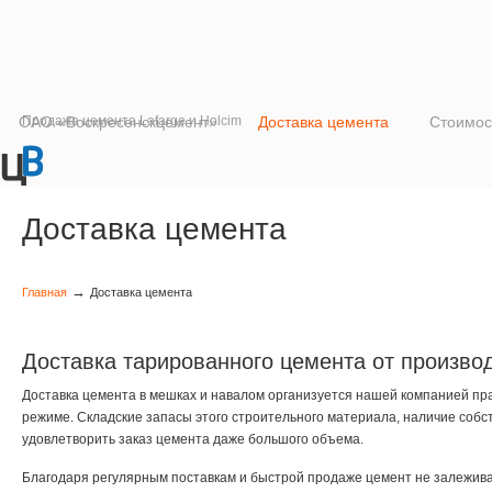
ОАО «Воскресенскцемент»
Продажа цемента Lafarge и Holcim
Доставка цемента
Стоимос
Доставка цемента
→
Главная
Доставка цемента
Доставка тарированного цемента от произво
Доставка цемента в мешках и навалом организуется нашей компанией пра
режиме. Складские запасы этого строительного материала, наличие собс
удовлетворить заказ цемента даже большого объема.
Благодаря регулярным поставкам и быстрой продаже цемент не залеживает