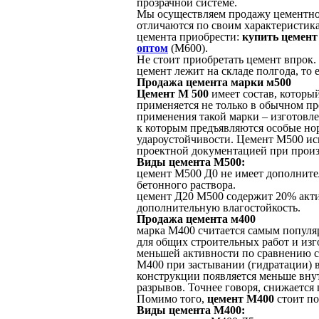
прозрачной системе.
Мы осуществляем продажу цементной
отличаются по своим характеристик
цемента приобрести:
купить цемент
оптом
(М600).
Не стоит приобретать цемент впрок.
цемент лежит на складе полгода, то 
Продажа цемента марки м500
Цемент М 500
имеет состав, которы
применяется не только в обычном пр
применения такой марки – изготовл
к которым предъявляются особые но
удароустойчивости. Цемент М500 исп
проектной документацией при произ
Виды цемента М500:
цемент М500 Д0 не имеет дополните
бетонного раствора.
цемент Д20 М500 содержит 20% акт
дополнительную влагостойкость.
Продажа цемента м400
марка М400 считается самым популя
для общих строительных работ и изг
меньшей активности по сравнению с
М400 при застывании (гидратации) в
конструкции появляется меньше вну
разрывов. Точнее говоря, снижается
Помимо того,
цемент М400
стоит п
Виды цемента М400: