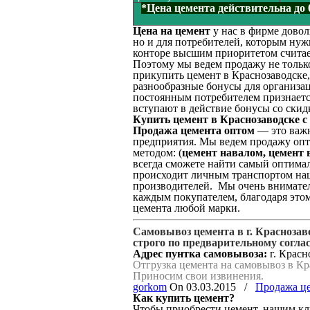
*Цена цемента действительна до
Цена на цемент
у нас в фирме довол
но и для потребителей, которым ну
конторе высшим приоритетом считае
Поэтому мы ведем продажу не толь
прикупить цемент в Краснозаводске,
разнообразные бонусы для организа
постоянным потребителем признается
вступают в действие бонусы со скид
Купить цемент в Краснозаводске с
Продажа цемента оптом
— это важн
предприятия. Мы ведем продажу опт
методом: (
цемент навалом, цемент в
всегда сможете найти самый оптима
происходит личным транспортом на
производителей. Мы очень внимател
каждым покупателем, благодаря это
цемента любой марки.
Самовывоз цемента в г. Красноза
строго по предварительному согла
Адрес пунтка самовывоза:
г. Красно
Отгрузка цемента на самовывоз в Кр
Приносим свои извинения.
gorkom
On
03.03.2015
/
Продажа ц
Как купить цемент?
Чтобы приобрести цемент, нашим кли