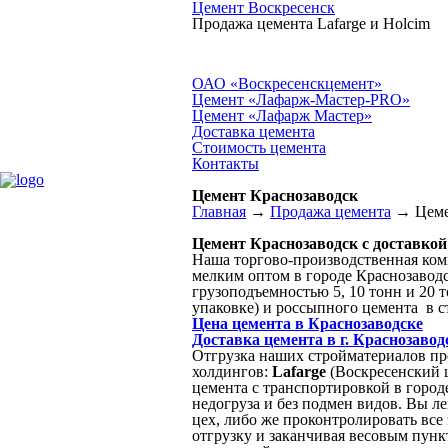
Цемент Воскресенск
Продажа цемента Lafarge и Holcim
ОАО «Воскресенскцемент»
Цемент «Лафарж-Мастер-PRO»
Цемент «Лафарж Мастер»
Доставка цемента
Стоимость цемента
Контакты
Цемент Краснозаводск
Главная
→
Продажа цемента
→
Цеме
Цемент Краснозаводск с доставкой
Наша торгово-производственная ко
мелким оптом в городе Краснозавод
грузоподъемностью 5, 10 тонн и 20 
упаковке) и россыпного цемента в с
Цена цемента в Краснозаводске
Доставка цемента в г. Краснозавод
Отгрузка наших стройматериалов пр
холдингов:
Lafarge
(Воскресенский 
цемента с транспортировкой в город
недогруза и без подмен видов. Вы л
цех, либо же проконтролировать все
отгрузку и заканчивая весовым пун