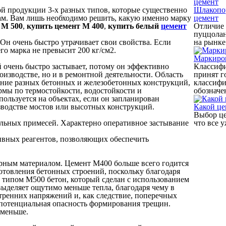
 продукции 3-х разных типов, которые существенно
Шлакопо
ам. Вам лишь необходимо решить, какую именно марку
цемент
 М 500
,
купить цемент М 400
,
купить белый
цемент
Отличие 
пуццолан
 Он очень быстро утрачивает свои свойства. Если
на рынке
его марка не превысит 200 кг/см2.
Маркиро
й очень быстро застывает, потому он эффективно
Классифи
оизводстве, но и в ремонтной деятельности. Область
принят г
ение разных бетонных и железобетонных конструкций,
классифи
рмы по термостойкости, водостойкости и
обозначен
ользуется на объектах, если он запланирован
водстве мостов или высотных конструкций.
Какой це
Выбор це
льных примесей. Характерно оперативное застывание
что все у
ивных реагентов, позволяющих обеспечить
рным материалом. Цемент М400 больше всего годится
отовления бетонных строений, поскольку благодаря
 типом М500 бетон, который сделан с использованием
ыделяет ощутимо меньше тепла, благодаря чему в
тренних напряжений и, как следствие, поперечных
 потенциальная опасность формирования трещин.
оменьше.