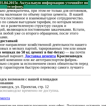
 01.04.2015г. Актуальную информацию уточняйте по
телефону.
ьно демократична, при этом не только для оптовиков,
жны маленькие по объему партии цемента. В нашей
тся постоянное и взаимовыгодное сотрудничество.
ко по самым выгодным тарифам, по которым можно
 но и разветвленную структуру скидок и
ций, являющихся постоянными заказчиками. Кстати,
 любой уже со второго обращения, после этого
ками.
 доставкой
ое направление хозяйственной деятельности нашего
овых и мелких партий, тарированных тем или иным
 мешках по 50 кг, цемент в биг-бегах
) — вы почти
льный вариант.
Доставка цемента
Краснозаводск
шей компании или же автотранспортом фабрик-
ьно следим за исполнением своих обязательств перед
му гарантируем быструю перевозку самого лучшего
водск возможен с нашей площадки
сованию
заводск, ул. Проектая, стр. 12
аснозаводске временно не доступна.
емента
ентам не придется посещать наш офис. Достаточно оставить зая