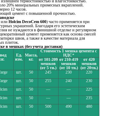
я излишней термостойкостью и влагостойкостью.
коло 20% минеральных примесных вкраплений.
ерно 12 часов.
вающий цемент с повышенной прочностью.
аводске
или
Holcim DecoCem 600
) часто применяется при
турных украшений. Благодаря его эстетическим
елия не нуждаются в финишной отделке и регулярном
декоративный цемент применяется как основа смесей
затирки швов, а также в качестве материала для
ых плиток.
ке в мешках (без учета доставки)
Стоимость 1 мешка цемента с
авод
Ед.
Масса,
НДС
*
зг.
изм.
кг.
от 101-209
от 210-419
от 420
мешков
мешков
мешков
(от 5 тн.)
(от 10 тн.)
(от 20тн.)
farge
шт.
50
245
230
220
farge
шт.
50
255
240
230
lcim
шт.
50
—
—
225
lcim
шт.
50
—
—
235
lcim
шт.
50
500
490
480