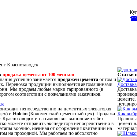
Куп
☎ 
нт Краснозаводск
:
продажа цемента от 100 мешков
Статьи 
мпания успешно занимается
продажей цемента
оптом и
ск. Перевозка продукции выполняется автомашинами
Доставка
тонн. Мы продаем любые марки тарированного (в
Доставка
трогом соответствии с пожеланиями заказчиков.
производ
цементе,
ск
нетариро
оисходит непосредственно на цементных элеваторах
цех) и
Holcim
(Коломенский цементный цех). Продажа
Как выбр
е Краснозаводск и на самовывоз выполняется без
Правиль
егко можете отправить экспедитора непосредственно в
цемент н
 этапы воочию, начиная от оформления квитанции на
материал
ктом на проходной. Мы работаем по абсолютно