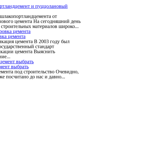
ртландцемент и пуццолановый
шлакопортландцемента от
ового цемента На сегодняшний день
 строительных материалов широко...
вка цемента
кация цемента В 2003 году был
осударственный стандарт
кации цемента Выяснить
ие...
мент выбрать
мента под строительство Очевидно,
же посчитано до нас и давно...