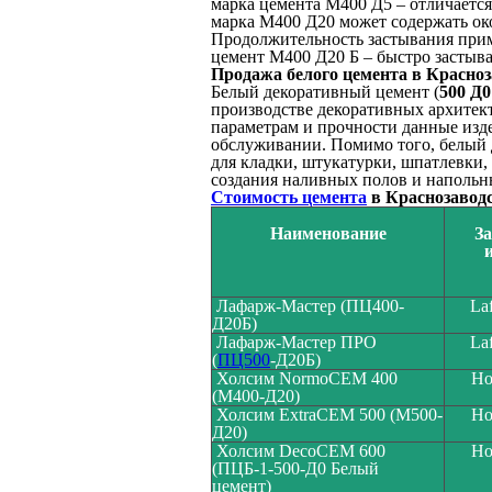
марка цемента М400 Д5 – отличаетс
марка М400 Д20 может содержать о
Продолжительность застывания прим
цемент М400 Д20 Б – быстро засты
Продажа белого цемента в Красноз
Белый декоративный цемент (
500 Д0
производстве декоративных архитек
параметрам и прочности данные изд
обслуживании. Помимо того, белый 
для кладки, штукатурки, шпатлевки, 
создания наливных полов и напольн
Стоимость цемента
в Краснозаводс
Наименование
З
и
Лафарж-Мастер (ПЦ400-
La
Д20Б)
Лафарж-Мастер ПРО
La
(
ПЦ500
-Д20Б)
Холсим NormoCEM 400
Ho
(М400-Д20)
Холсим ExtraCEM 500 (М500-
Ho
Д20)
Холсим DecoCEM 600
Ho
(ПЦБ-1-500-Д0 Белый
цемент)