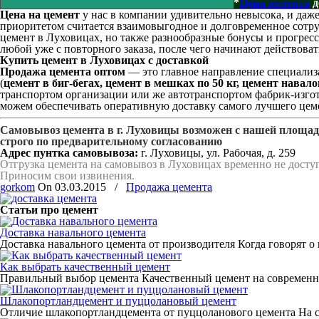
*
Цена цемента
д
Цена на цемент
у нас в компании удивительно невысока, и даж
приоритетом считается взаимовыгодное и долговременное сотр
цемент в Луховицах, но также разнообразные бонусы и прогрес
любой уже с повторного заказа, после чего начинают действоват
Купить цемент в Луховицах с доставкой
Продажа цемента оптом
— это главное направление специализ
(
цемент в биг-бегах, цемент в мешках по 50 кг, цемент навал
транспортом организации или же автотранспортом фабрик-изго
можем обеспечивать оперативную доставку самого лучшего цем
Самовывоз цемента в г. Луховицы возможен с нашей площа
строго по предварительному согласованию
Адрес пунтка самовывоза:
г. Луховицы, ул. Рабочая, д. 259
Отгрузка цемента на самовывоз в Луховицах временно не досту
Приносим свои извинения.
gorkom
On
03.03.2015
/
Продажа цемента
Статьи про цемент
Доставка навального цемента
Доставка навального цемента от производителя Когда говорят 
Как выбрать качественный цемент
Правильный выбор цемента Качественный цемент на современно
Шлакопортландцемент и пуццолановый цемент
Отличие шлакопортландцемента от пуццоланового цемента На с