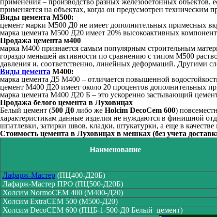
применения – производство разных железобетонных объектов, е
применяется на объектах, когда он предусмотрен техническим 
Виды цемента М500:
цемент марки М500 Д0 не имеет дополнительных примесных вкр
марка цемента М500 Д20 имеет 20% высокоактивных компонент
Продажа цемента м400
марка М400 признается самым популярным строительным матери
гораздо меньшей активности по сравнению с типом М500 раство
давления и, соответственно, линейных деформаций. Другими с
Виды цемента
М400:
марка цемента Д5 М400 – отличается повышенной водостойкост
цемент М400 Д20 имеет около 20 процентов дополнительных при
марка цемента М400 Д20 Б – это ускоренно застывающий цемен
Продажа белого цемента в Луховицах
Белый цемент (
500 Д0
либо же
Holcim DecoCem 600
) повсемест
характеристикам данные изделия не нуждаются в финишной отде
шпатлевки, затирки швов, кладки, штукатурки, а еще в качеств
Стоимость цемента в Луховицах в мешках (без учета доставк
Наименование
Лафарж-Мастер
(ПЦ400-Д20Б)
Лафарж-Мастер ПРО (ПЦ500-Д20Б)
Холсим NormoCEM 400 (М400-Д20)
Холсим ExtraCEM 500 (М500-Д20)
Холсим DecoCEM 600 (ПЦБ-1-500-Д0 Белый цемент)