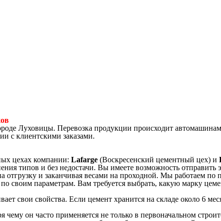
ков
ороде Луховицы. Перевозка продукции происходит автомашинами
ии с клиентскими заказами.
ных цехах компании:
Lafarge
(Воскресенский цементный цех) и
нения типов и без недостачи. Вы имеете возможность отправить 
а отгрузку и заканчивая весами на проходной. Мы работаем по 
по своим параметрам. Вам требуется выбрать, какую марку цеме
вает свои свойства. Если цемент хранится на складе около 6 меся
ря чему он часто применяется не только в первоначальном строит