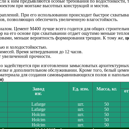
сли к ним предъявляются особые требования по водостойкости,
проектом при монтаже высотных конструкций и мостов.
аплений. При его использовании происходит быстрое схватыван
ов, позволяющих обеспечить увеличенную влагостойкость.
алом. Цемент М400 лучше всего годится для общих строительны
р на его основе при схватывании отдает ощутимо меньше теплов
ловами, меньше вероятность формирования трещин. К тому же,
ц
ью и холодостойкостью.
месей. Время затвердевания до 12 часов.
т увеличенной прочности.
но задействуется при изготовлении замысловатых архитектурных
лке и дополнительном обслуживании. Кроме того, белый цемент
е материала для создания самовыравнивающихся полов и напольн
и)
Завод
Ед. изм.
Масса, кг.
от
изг.
Lafarge
шт.
50
Lafarge
шт.
50
Holcim
шт.
50
Holcim
шт.
50
Holcim
шт.
50