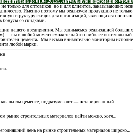
ействительна до 01.04.2015г. Актуальную информацию уточня
е не только для оптовиков, но и для клиентов, заказывающих н
удничество. Именно поэтому мы реализуем продукцию не только
сивную структуру скидок для организаций, являющихся постоян
ь бонусы со скидками.
ации нашего предприятия. Мы занимаемся реализацией больших 
ом
) — вы в любой момент сможете найти наиболее оптимальный
товителей цемента. Мы весьма внимательно мониторим исполнен
ента любой марки.
дки
пна.
о навальном цементе, подразумевают — нетарированный...
м рынке строительных материалов найти можно, хотя...
егодняшний день на рынке строительных материалов широко...