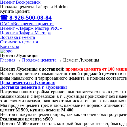
Цемент Воскресенск
Продажа цемента Lafarge и Holcim
Купить цемент:
☎ 8-926-500-08-84
ОАО «Воскресенскцемент»
Цемент «Лафарж-Мастер-PRO»
Цемент «Лафарж Мастер»
Доставка цемента
Стоимость цемента
Контакты
Цемент Луховицы
Главная
→
Продажа цемента
→
Цемент Луховицы
Цемент Луховицы с доставкой:
продажа цемента от 100 меш
Наше предприятие промышляет оптовой
продажей цемента
в г
виды навального и тарированного цемента в полном соответств
Цена цемента в Луховицах
Доставка цемента в г. Луховицы
Погрузка наших стройматериалов выполняется только в цемент
самовывозом и с перевозкой в г. Луховицы происходит без изме
этап своими глазами, начиная от выписки товарных накладных н
Мы продаём цемент трех видов, каковые на порядок отличаются 
цемент М 500
,
купить цемент М 400
.
Не стоит покупать цемент впрок, так как он очень быстро утрачи
Реализация цемента м500
Цемент М 500
имеет состав, который быстро застывает, благода