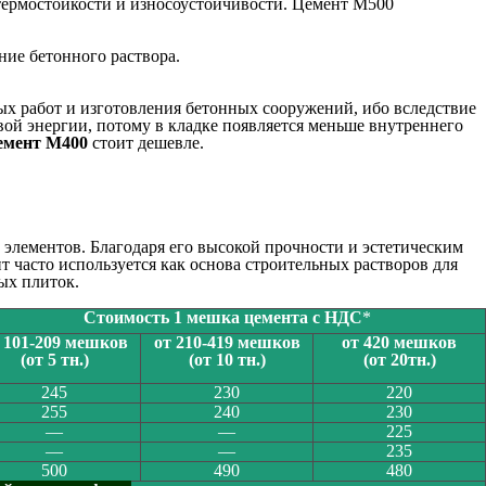
 термостойкости и износоустойчивости. Цемент М500
ие бетонного раствора.
х работ и изготовления бетонных сооружений, ибо вследствие
ой энергии, потому в кладке появляется меньше внутреннего
емент М400
стоит дешевле.
 элементов. Благодаря его высокой прочности и эстетическим
 часто используется как основа строительных растворов для
ых плиток.
Стоимость 1 мешка цемента с НДС
*
 101-209 мешков
от 210-419 мешков
от 420 мешков
(от 5 тн.)
(от 10 тн.)
(от 20тн.)
245
230
220
255
240
230
—
—
225
—
—
235
500
490
480